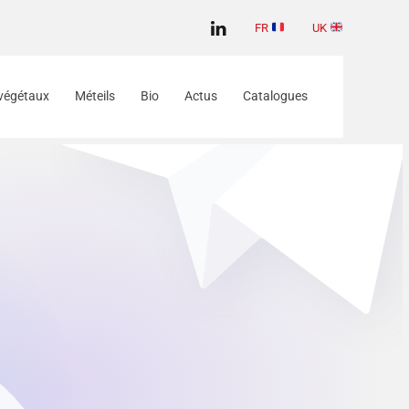
FR
UK
végétaux
Méteils
Bio
Actus
Catalogues