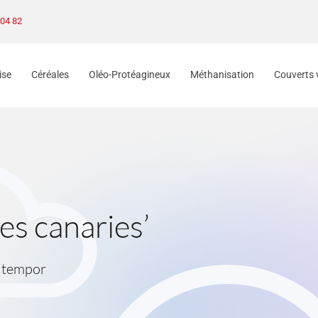
 04 82
ise
Céréales
Oléo-Protéagineux
Méthanisation
Couverts 
des canaries’
d tempor