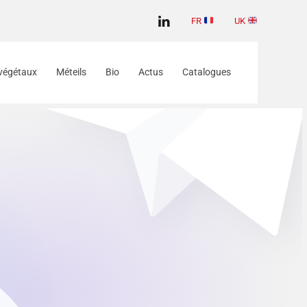
FR
UK
végétaux
Méteils
Bio
Actus
Catalogues